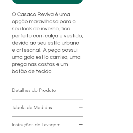
O Casaco Reviva é uma
opção maravilhosa para o
seu look de inverno, fica
perfeito com calça e vestido,
devido ao seu estilo urbano
e artesanal. A peça possui
uma gola estilo camisa, uma
prega nas costas e um
botão de tecido.
Detalhes do Produto
Botão de tecido
Tabela de Medidas
Peça não tem forro
Composição: 85% lã e 15%
A peça está diponível em tamanho
poliamida - tecido nacional
Instruções de Lavagem
único, veste do tamanho 36 até o 48.
Modelagem: 100% Zero Resíduo
Medidas gerais da peça: