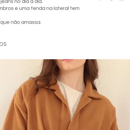
eans no dia a dia.
38
84-8
bros e uma fenda na lateral tem
40
88-9
e que não amassa.
42
92-9
44
96-1
os
46
100-
48
104-
50
108-
52
112-
A modelo é 36 e tem