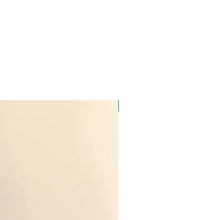
8
66-70
94-98
2
70-74
98-102
6
74-78
102-106
00
78-82
106-110
104
82-86
110-114
Lã natural
108
86-90
114-118
112
90-94
118-122
116
94-98
112-126
 160cm de altura.