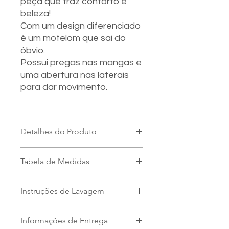
peça que traz conforto e
beleza!
Com um design diferenciado
é um motelom que sai do
óbvio.
Possui pregas nas mangas e
uma abertura nas laterais
para dar movimento.
Detalhes do Produto
Mangas com pregas
Tabela de Medidas
Gola, punhos e barra com
canelado para maior conforto
P / 36 - 40
Tecido nacional: moletom
Instruções de Lavagem
Comprimento frente - 64cm
peluciado
Comprimento costas - 68cm
Composição: 80% algodão e 20%
Lavagem manual; não usar
Comprimento manga - 55cm
poliéster
Informações de Entrega
secadora.
Largura - 56cm
Modelagem: 100% Zero Resíduo